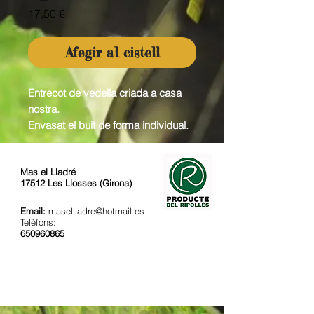
Price
17,50 €
Afegir al cistell
Entrecot de vedella criada a casa
nostra.
Envasat el buit de forma individual.
Mas el Lladré
17512 Les Llosses (Girona)
Email:
masellladre@hotmail.es
Telèfons:
650960865