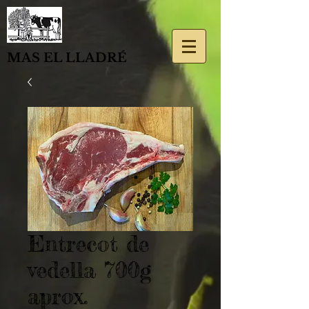
MAS EL LLADRÉ
Entrecot de
vedella 700g
aprox.