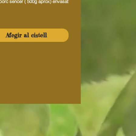
 porc sencer ( 500g aprox) envasat
Afegir al cistell