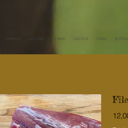
ANIMALS
QUI SOM
EL MAS
LÀCTICS
CARN
BOTIGA
Fil
12,0