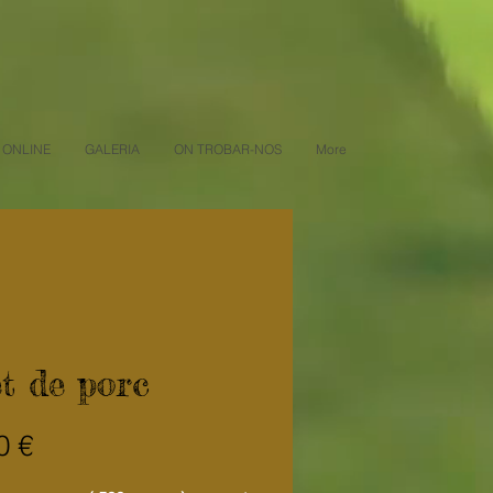
 ONLINE
GALERIA
ON TROBAR-NOS
More
et de porc
Price
0 €